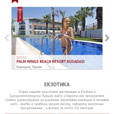
PALM WINGS BEACH RESORT KUSADASI
M
Кушадасъ, Турция
Ди
ЕКЗОТИКА
Освен нашите неустоими дестинации в Егейска и
Средиземноморска Турция, както и Европа ние предлагаме
голямо разнообразие на различни атрактивни ваканции и почивки,
като - сватби в чужбина, меден месец, сафарита, екзотични
предложения... и всичко за което сте мечтали.