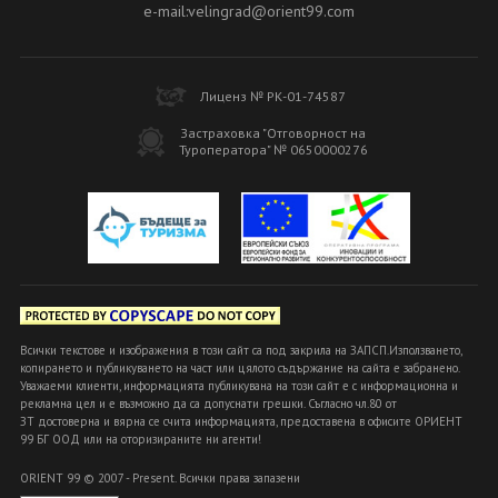
e-mail:velingrad@orient99.com
Лиценз № РК-01-74587
Застраховка "Отговорност на
Туроператора" № 0650000276
Всички текстове и изображения в този сайт са под закрила на ЗАПСП.Използването,
копирането и публикуването на част или цялото съдържание на сайта е забранено.
Уважаеми клиенти, информацията публикувана на този сайт е с информационна и
рекламна цел и е възможно да са допуснати грешки. Съгласно чл.80 от
ЗТ достоверна и вярна се счита информацията, предоставена в офисите ОРИЕНТ
99 БГ ООД или на оторизираните ни агенти!
ORIENT 99 © 2007 - Present. Всички права запазени