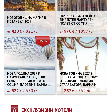
ПОЧИВКА В АЛАМЕЙН С
НОВОГОДИШНА МАГИЯ В
ДИРЕКТЕН ЧАРТЪРЕН
ИСТАНБУЛ 2027
ПОЛЕТ ОТ СОФИЯ
420
821
970
1897
€
лв.
€
лв.
от
от
НОВА ГОДИНА 2027 В
НОВА ГОДИНА 2027 В
ПАМУККАЛЕ 3 НОЩ. С ВКЛ.
БЕЛЕК С 4 НОЩ. АВТОБУС
ГАЛА ВЕЧЕРЯ АВТОБУС ОТ
ОТ СОФИЯ, ПЛОВДИВ,
СОФИЯ, ПЛОВДИВ, ВАРНА И
СТАРА ЗАГОРА, ВАРНА И
БУРГАС
БУРГАС
322
630
287
562
€
лв.
€
лв.
от
от
ЕКСКЛУЗИВНИ ХОТЕЛИ