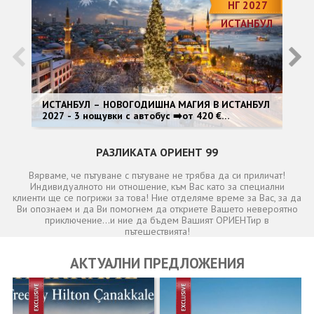
ОЩЕ
НГ 2027
ИСТАНБУЛ
ЗА НАС
КОНТАКТИ
ФИРМЕНИ ДОКУМЕНТИ
0700 144 34
Запитване
ИСТАНБУЛ – НОВОГОДИШНА МАГИЯ В ИСТАНБУЛ
НО
2027 - 3 нощувки с автобус ➡️от 420 €
ав
<Специален гост: Dragan Kojić Keba>
ПОСЛЕДВАЙТЕ НИ
РАЗЛИКАТА ОРИЕНТ 99
Вярваме, че пътуване с пътуване не трябва да си приличат!
Индивидуалното ни отношение, към Вас като за специални
клиенти ще се погрижи за това! Ние отделяме време за Вас, за да
Ви опознаем и да Ви помогнем да откриете Вашето невероятно
приключение...и ние да бъдем Вашият ОРИЕНТир в
пътешествията!
АКТУАЛНИ ПРЕДЛОЖЕНИЯ